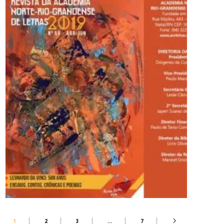
1
2
3
…
7