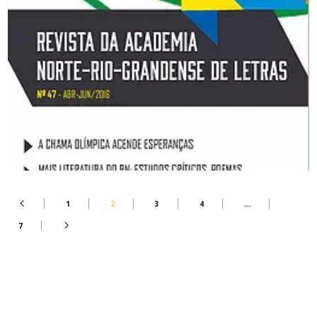
1
2
3
4
…
7